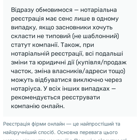
р
Відразу обмовимося — нотаріальна
ы
реєстрація має сенс лише в одному
т
випадку, якщо засновники хочуть
и
скласти не типовий (не шаблонний)
я 
статут компанії. Також, при
т
нотаріальній реєстрації, всі подальші
р
зміни та юридичні дії (купівля/продаж
а
часток, зміна власників/адреси тощо)
н
можуть відбуватися виключно через
с
нотаріуса. У всіх інших випадках —
п
рекомендується реєструвати
о
компанію онлайн.
р
т
Реєстрація фірми онлайн — це найпростіший та
н
найзручніший спосіб. Основна перевага цього
о