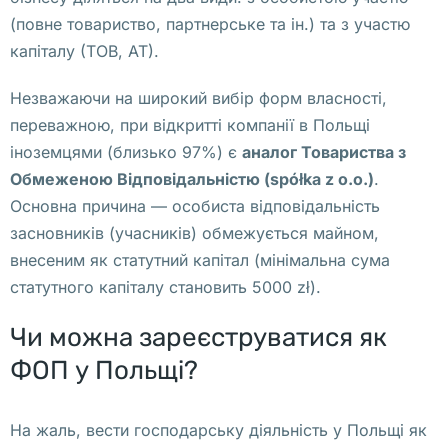
г
(повне товариство, партнерське та ін.) та з участю
е 
капіталу (ТОВ, АТ).
и 
н
Незважаючи на широкий вибір форм власності,
е
переважною, при відкритті компанії в Польщі
к
іноземцями (близько 97%) є
аналог Товариства з
о
Обмеженою Відповідальністю (spółka z o.o.
)
.
т
Основна причина — особиста відповідальність
о
засновників (учасників) обмежується майном,
р
внесеним як статутний капітал (мінімальна сума
ы
статутного капіталу становить 5000 zł).
х 
д
Чи можна зареєструватися як
р
ФОП у Польщі?
у
г
На жаль, вести господарську діяльність у Польщі як
и