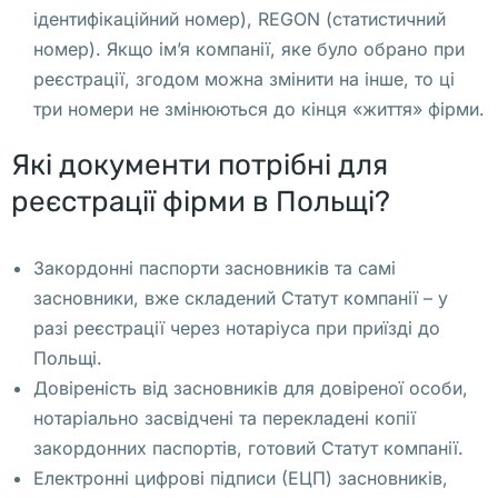
ідентифікаційний номер), REGON (статистичний
я
номер). Якщо ім’я компанії, яке було обрано при
е
реєстрації, згодом можна змінити на інше, то ці
м
три номери не змінюються до кінця «життя» фірми.
ы
й 
Які документи потрібні для
п
реєстрації фірми в Польщі?
р
е
д
Закордонні паспорти засновників та самі
п
засновники, вже складений Статут компанії – у
р
разі реєстрації через нотаріуса при приїзді до
и
Польщі.
я
Довіреність від засновників для довіреної особи,
т
нотаріально засвідчені та перекладені копії
и
закордонних паспортів, готовий Статут компанії.
е
Електронні цифрові підписи (ЕЦП) засновників,