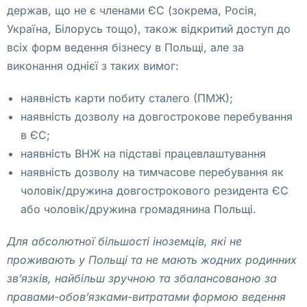
держав, що не є членами ЄС (зокрема, Росія,
и
Україна, Білорусь тощо), також відкритий доступ до
т
всіх форм ведення бізнесу в Польщі, але за
ь 
виконання однієї з таких вимог:
Э
Ц
наявність карти побиту сталего (ПМЖ);
П 
наявність дозволу на довгострокове перебування
в 
в ЄС;
П
наявність ВНЖ на підставі працевлаштування
о
наявність дозволу на тимчасове перебування як
л
чоловік/дружина довгострокового резидента ЄС
ь
або чоловік/дружина громадянина Польщі.
ш
е 
Для абсолютної більшості іноземців, які не
у
проживають у Польщі та не мають жодних родинних
д
зв’язків, найбільш зручною та збалансованою за
а
правами-обов’язками-витратами формою ведення