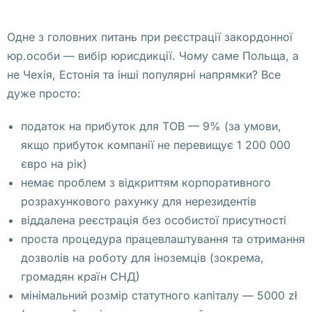
в
а
Одне з головних питань при реєстрації закордонної
н
юр.особи — вибір юрисдикції. Чому саме Польща, а
и
не Чехія, Естонія та інші популярні напрямки? Все
и 
дуже просто:
у
ч
податок на прибуток для ТОВ — 9% (за умови,
а
якщо прибуток компанії не перевищує 1 200 000
с
євро на рік)
т
немає проблем з відкриттям корпоративного
в
розрахункового рахунку для нерезидентів
о
віддалена реєстрація без особистої присутності
в
проста процедура працевлаштування та отримання
а
дозволів на роботу для іноземців (зокрема,
л
громадян країн СНД)
и 
мінімальний розмір статутного капіталу — 5000 zł
о