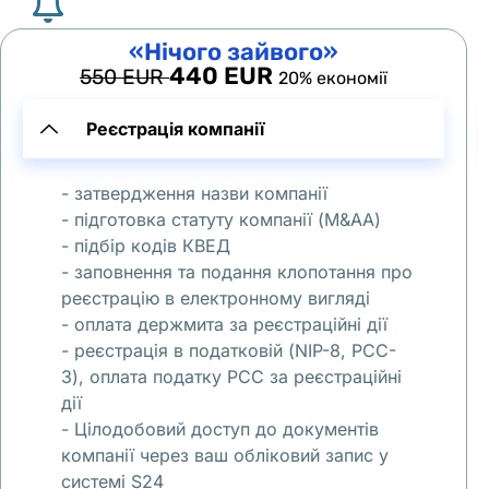
о
«Нічого зайвого»
й 
440 EUR
550 EUR
20% економії
о
с
Реєстрація компанії
н
о
- затвердження назви компанії
в
- підготовка статуту компанії (M&AA)
е 
- підбір кодів КВЕД
е
- заповнення та подання клопотання про
щ
реєстрацію в електронному вигляді
е 
- оплата держмита за реєстраційні дії
с 
- реєстрація в податковій (NIP-8, PCC-
и
3), оплата податку PCC за реєстраційні
дії
ю
- Цілодобовий доступ до документів
н
компанії через ваш обліковий запис у
я 
системі S24