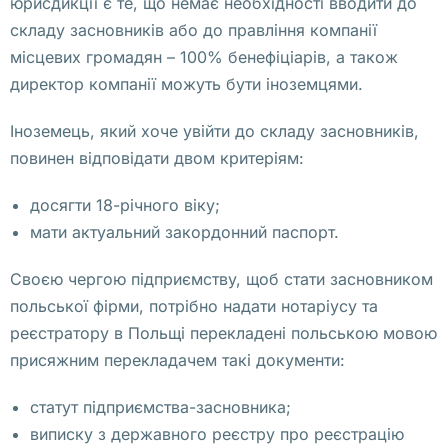
юрисдикції є те, що немає необхідності вводити до
-
складу засновників або до правління компанії
п
місцевих громадян – 100% бенефіціарів, а також
р
директор компанії можуть бути іноземцями.
е
д
Іноземець, який хоче увійти до складу засновників,
с
повинен відповідати двом критеріям:
т
а
досягти 18-річного віку;
в
мати актуальний закордонний паспорт.
и
Своєю чергою підприємству, щоб стати засновником
т
польської фірми, потрібно надати нотаріусу та
е
реєстратору в Польщі перекладені польською мовою
л
присяжним перекладачем такі документи:
ь
, 
статут підприємства-засновника;
к
виписку з державного реєстру про реєстрацію
о