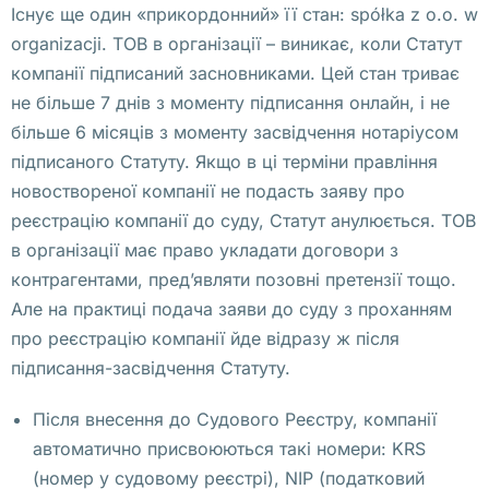
П
Існує ще один «прикордонний» її стан: spółka z o.o. w
о
organizacji. ТОВ в організації – виникає, коли Статут
л
компанії підписаний засновниками. Цей стан триває
ь
не більше 7 днів з моменту підписання онлайн, і не
ш
більше 6 місяців з моменту засвідчення нотаріусом
е
підписаного Статуту. Якщо в ці терміни правління
, 
новоствореної компанії не подасть заяву про
п
реєстрацію компанії до суду, Статут анулюється. ТОВ
р
в організації має право укладати договори з
е
контрагентами, пред’являти позовні претензії тощо.
д
Але на практиці подача заяви до суду з проханням
о
про реєстрацію компанії йде відразу ж після
с
підписання-засвідчення Статуту.
т
Після внесення до Судового Реєстру, компанії
а
автоматично присвоюються такі номери: KRS
в
(номер у судовому реєстрі), NIP (податковий
л