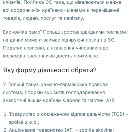
клієнтів. Політика ЄС така, що нівелюються майже
B
всі кордони між країнами-членами в переміщенні
i
товарів, людей, послуг та капіталу.
e
d
Економіка самої Польщі зростає швидкими темпами і
r
на даний момент займає лідируючі позиції в ЄС.
o
Податки невисокі, а ставлення чиновників до
n
іноземців-засновників досить прихильне.
k
a 
Яку форму діяльності обрати?
в 
В
У Польщі панує романо-германська правова
а
система, і форми суб’єктів господарювання
р
аналогічні іншим країнам Європи та частині Азії:
ш
а
Товариство з обмеженою відповідальністю (ТОВ) –
в
spółka z o.o.;
е
Акціонерне товариство (АТ) – spółka akcyjna;