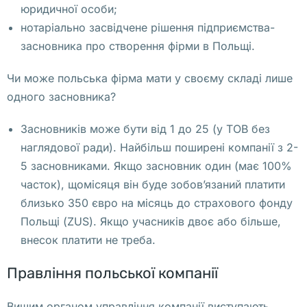
юридичної особи;
т
нотаріально засвідчене рішення підприємства-
о
засновника про створення фірми в Польщі.
р
о
Чи може польська фірма мати у своєму складі лише
м
одного засновника?
у 
ф
Засновників може бути від 1 до 25 (у ТОВ без
и
наглядової ради). Найбільш поширені компанії з 2-
р
5 засновниками. Якщо засновник один (має 100%
м
часток), щомісяця він буде зобов’язаний платити
а 
близько 350 євро на місяць до страхового фонду
п
Польщі (ZUS). Якщо учасників двоє або більше,
р
внесок платити не треба.
е
Правління польської компанії
д
о
Вищим органом управління компанії виступають