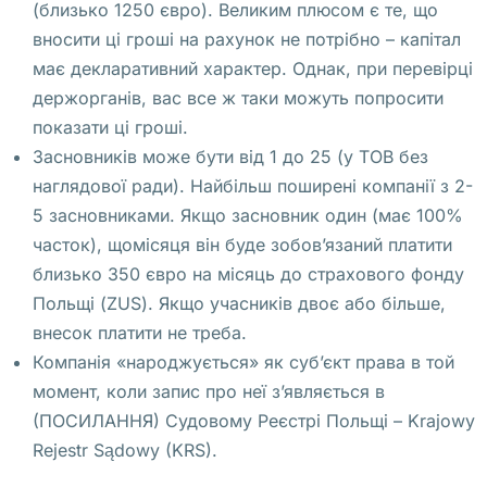
(близько 1250 євро). Великим плюсом є те, що
в
вносити ці гроші на рахунок не потрібно – капітал
и
має декларативний характер. Однак, при перевірці
д 
держорганів, вас все ж таки можуть попросити
д
показати ці гроші.
о
Засновників може бути від 1 до 25 (у ТОВ без
в
наглядової ради). Найбільш поширені компанії з 2-
е
5 засновниками. Якщо засновник один (має 100%
р
часток), щомісяця він буде зобов’язаний платити
е
близько 350 євро на місяць до страхового фонду
н
Польщі (ZUS). Якщо учасників двоє або більше,
н
внесок платити не треба.
о
Компанія «народжується» як суб’єкт права в той
с
момент, коли запис про неї з’являється в
т
(ПОСИЛАННЯ) Судовому Реєстрі Польщі – Krajowy
и 
Rejestr Sądowy (KRS).
в 