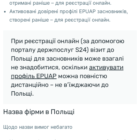
м 
отримані раніше – для реєстрації онлайн.
(
Активовані довірені профілі EPUAP засновників,
и
створені раніше – для реєстрації онлайн.
л
и 
При реєстрації онлайн (за допомогою
п
порталу держпослуг S24) візит до
р
Польщі для засновників може взагалі
е
не знадобитися, оскільки
активувати
д
профіль EPUAP
можна повністю
п
дистанційно – не в’їжджаючи до
р
Польщі.
и
н
Назва фірми в Польщі
и
м
Щодо назви вимог небагато
а
т