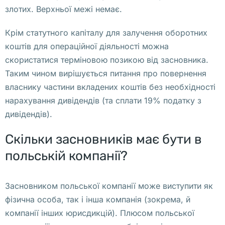
т
злотих. Верхньої межі немає.
с
я 
Крім статутного капіталу для залучення оборотних
ф
коштів для операційної діяльності можна
и
скористатися терміновою позикою від засновника.
з
Таким чином вирішується питання про повернення
и
власнику частини вкладених коштів без необхідності
ч
нарахування дивідендів (та сплати 19% податку з
е
дивідендів).
с
к
Скільки засновників має бути в
о
польській компанії?
е 
л
Засновником польської компанії може виступити як
и
фізична особа, так і інша компанія (зокрема, й
ц
компанії інших юрисдикцій). Плюсом польської
о