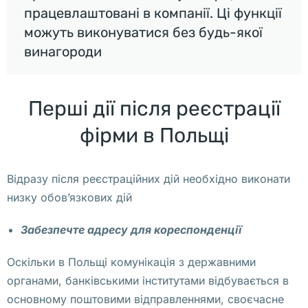
працевлаштовані в компанії. Ці функції
(
можуть виконуватися без будь-якої
д
о
винагороди
в
е
Перші дії після реєстрації
р
е
фірми в Польщі
н
н
Відразу після реєстраційних дій необхідно виконати
о
низку обов’язкових дій
с
т
Забезпечте адресу для кореспонденції
ь
)
Оскільки в Польщі комунікація з державними
. 
органами, банківськими інститутами відбувається в
К
основному поштовими відправленнями, своєчасне