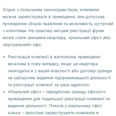
л
и
Згідно з польським законодавством, компанію
ц
можна зареєструвати в приміщенні, яке допускає
у 
проведення зборів правління та можливість зустрічей
и 
з клієнтами. На практиці місцем реєстрації фірми
п
може стати звичайна квартира, «реальний офіс» або
р
«віртуальний» офіс.
е
д
Реєстрація компанії в житловому приміщенні
у
можлива в тому випадку, якщо ця квартира
с
знаходиться у вашій власності або договір оренди
м
не забороняє ведення підприємницької діяльності
а
та реєстрації компанії за цією адресою.
т
«Реальний офіс» – передбачає оренду офісного
р
приміщення для подальшої реєстрації компанії та
и
ведення діяльності. Плюсів у реальному офісі
в
кілька – простіше зареєструвати компанію в