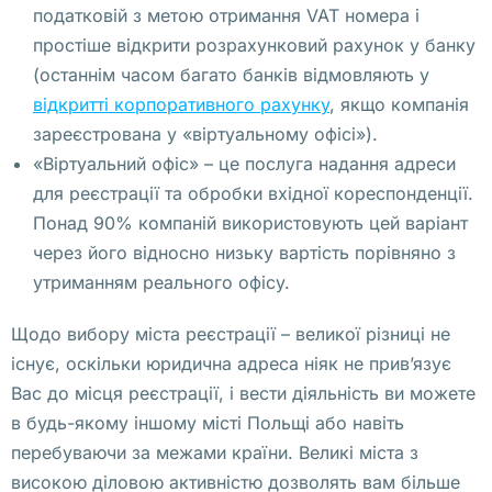
а
податковій з метою отримання VAT номера і
ю
простіше відкрити розрахунковий рахунок у банку
щ
(останнім часом багато банків відмовляють у
и
відкритті корпоративного рахунку
, якщо компанія
й 
зареєстрована у «віртуальному офісі»).
п
«Віртуальний офіс» – це послуга надання адреси
о
для реєстрації та обробки вхідної кореспонденції.
л
Понад 90% компаній використовують цей варіант
н
через його відносно низьку вартість порівняно з
о
утриманням реального офісу.
е 
Щодо вибору міста реєстрації – великої різниці не
п
існує, оскільки юридична адреса ніяк не прив’язує
р
Вас до місця реєстрації, і вести діяльність ви можете
е
в будь-якому іншому місті Польщі або навіть
д
перебуваючи за межами країни. Великі міста з
с
високою діловою активністю дозволять вам більше
т