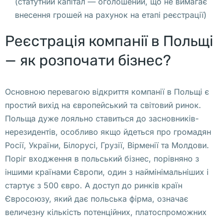
(статутний капітал — оголошений, що не вимагає
т
внесення грошей на рахунок на етапі реєстрації)
д
Реєстрація компанії в Польщі
е
л
— як розпочати бізнес?
ь
н
Основною перевагою відкриття компанії в Польщі є
ы
простий вихід на європейський та світовий ринок.
е 
Польща дуже лояльно ставиться до засновників-
м
нерезидентів, особливо якщо йдеться про громадян
а
Росії, України, Білорусі, Грузії, Вірменії та Молдови.
г
Поріг входження в польський бізнес, порівняно з
а
іншими країнами Європи, один з наймінімальніших і
з
стартує з 500 євро. А доступ до ринків країн
и
Євросоюзу, який дає польська фірма, означає
н
величезну кількість потенційних, платоспроможних
ы 