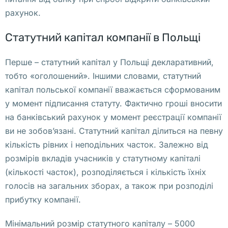
р
рахунок.
о
Статутний капітал компанії в Польщі
к
у
Перше – статутний капітал у Польщі декларативний,
р
тобто «оголошений». Іншими словами, статутний
е
капітал польської компанії вважається сформованим
н
у момент підписання статуту. Фактично гроші вносити
т
на банківський рахунок у момент реєстрації компанії
о
ви не зобов’язані. Статутний капітал ділиться на певну
м 
кількість рівних і неподільних часток. Залежно від
с
розмірів вкладів учасників у статутному капіталі
ч
(кількості часток), розподіляється і кількість їхніх
и
голосів на загальних зборах, а також при розподілі
т
прибутку компанії.
а
е
Мінімальний розмір статутного капіталу – 5000