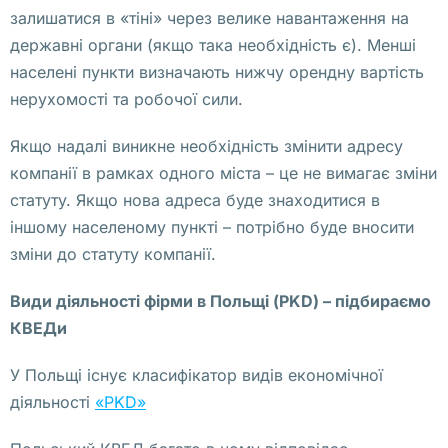
залишатися в «тіні» через велике навантаження на
а
державні органи (якщо така необхідність є). Менші
в
населені пункти визначають нижчу орендну вартість
и
нерухомості та робочої сили.
т
е
Якщо надалі виникне необхідність змінити адресу
л
компанії в рамках одного міста – це не вимагає зміни
ь
статуту. Якщо нова адреса буде знаходитися в
с
іншому населеному пункті – потрібно буде вносити
т
зміни до статуту компанії.
в
о 
Види діяльності фірми в Польщі (PKD) – підбираємо
ф
КВЕДи
и
р
У Польщі існує класифікатор видів економічної
м
діяльності
«PKD»
ы