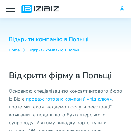
Стоимость
открытия
транспортной
компании
Відкрити компанію в Польщі
в
Home
Відкрити компанію в Польщі
You are here:
Польше
Відкрити фірму в Польщі
Реестр
бенефициаров
Основною спеціалізацією консалтингового бюро
в
IziBiz є
продаж готових компаній «під ключ»
,
Польше
проте ми також надаємо послуги реєстрації
CRBR,
компаній та подальшого бухгалтерського
Какие
супроводу. У якому випадку варто купити
ставки
готове ТОВ, а коли доцільніше відкрити