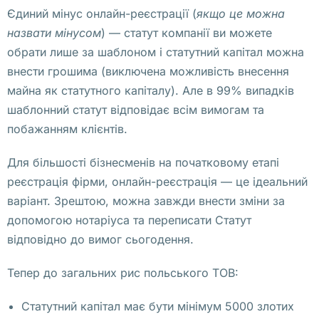
П
Єдиний мінус онлайн-реєстрації (
якщо це можна
р
назвати мінусом
) — статут компанії ви можете
о
обрати лише за шаблоном і статутний капітал можна
к
внести грошима (виключена можливість внесення
у
майна як статутного капіталу). Але в 99% випадків
р
шаблонний статут відповідає всім вимогам та
а 
побажанням клієнтів.
– 
Для більшості бізнесменів на початковому етапі
э
реєстрація фірми, онлайн-реєстрація — це ідеальний
т
варіант. Зрештою, можна завжди внести зміни за
о 
допомогою нотаріуса та переписати Статут
о
відповідно до вимог сьогодення.
с
о
Тепер до загальних рис польського ТОВ:
б
ы
Статутний капітал має бути мінімум 5000 злотих
й 