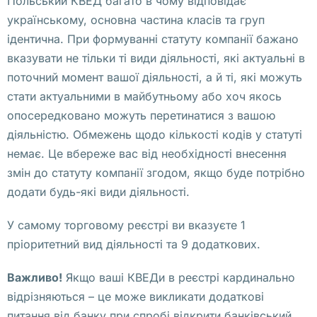
Польський КВЕД багато в чому відповідає
. 
українському, основна частина класів та груп
С
ідентична. При формуванні статуту компанії бажано
о
вказувати не тільки ті види діяльності, які актуальні в
о
поточний момент вашої діяльності, а й ті, які можуть
т
стати актуальними в майбутньому або хоч якось
в
опосередковано можуть перетинатися з вашою
е
діяльністю. Обмежень щодо кількості кодів у статуті
т
немає. Це вбереже вас від необхідності внесення
с
змін до статуту компанії згодом, якщо буде потрібно
т
додати будь-які види діяльності.
в
е
У самому торговому реєстрі ви вказуєте 1
н
пріоритетний вид діяльності та 9 додаткових.
н
о
Важливо!
Якщо ваші КВЕДи в реєстрі кардинально
, 
відрізняються – це може викликати додаткові
п
питання від банку при спробі відкрити банківський