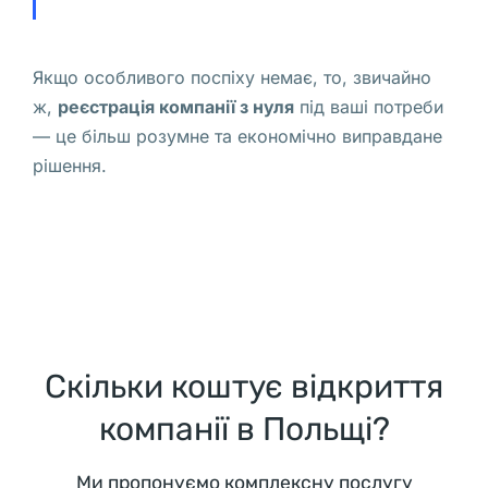
а
н
Якщо особливого поспіху немає, то, звичайно
и
ж,
реєстрація компанії з нуля
під ваші потреби
и 
— це більш розумне та економічно виправдане
с
рішення.
о
т
р
у
д
н
и
Скільки коштує відкриття
ч
а
компанії в Польщі?
ю
т 
Ми пропонуємо комплексну послугу