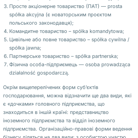
, 
Просте акціонерне товариство (ПАТ) — prosta
Т
spółka akcyjna (є новаторським проєктом
а
польського законодавця);
р
Командитне товариство – spółka komandytowa;
н
Цивільне або повне товариство – spółka cywilna /
у
spółka jawna;
в
Партнерське товариство – spółka partnerska;
е
Фізична особа-підприємець — osoba prowadząca
, 
działalność gospodarczą.
Э
Окрім вищеперелічених форм суб’єктів
л
господарювання, можна відзначити ще два види, які
ь
є «дочками» головного підприємства, що
б
знаходиться в іншій країні: представництво
л
іноземного підприємства та відділ іноземного
о
підприємства. Організаційно-правові форми ведення
н
бізнесу діляться на два види: з особистою участю