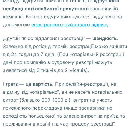
методу відкриття компанії в Польщі в
відсутності
й 
необхідності особистої присутності
засновників
к
компанії. Всі процедури виконуються віддалено за
о
допомогою
електронного цифрового підпису
.
м
п
Другий плюс віддаленої реєстрації —
швидкість
.
а
Залежно від регіону, термін реєстрації може зайняти
н
від 24 годин до 7 днів. (При нотаріальній реєстрації
и
дані про компанію в судовому реєстрі можуть
и 
з’являтися від 2 тижнів до 2 місяців).
в 
П
І третє — це
вартість
. При онлайн-реєстрації, на
о
відміну від нотаріальної, ви не несете нотаріальних
л
витрат (близько 800-1000 zl), витрат на участь
ь
присяжного перекладача (якщо засновники не
ш
володіють польською) та власне витрат на приїзд та
е
проживання в країні під час процесу реєстрації.