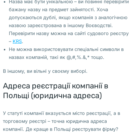
Назва має бути унікальною – ви повинні перевірити
е
бажану назву на предмет зайнятості. Хоча
л
допускаються дублі, якщо компанія з аналогічною
е
назвою зареєстрована в іншому Воєводстві.
м
Перевірити назву можна на сайті судового реєстру
) 
–
KRS
.
ф
Не можна використовувати спеціальні символи в
и
назвах компаній, такі як @,#,%.&,* тощо.
з
и
В іншому, ви вільні у своєму виборі.
ч
Адреса реєстрації компанії в
е
с
Польщі (юридична адреса)
к
о
У статуті компанії вказується місто реєстрації, а в
м
торговому реєстрі – точна юридична адреса
у 
компанії. Де краще в Польщі реєструвати фірму?