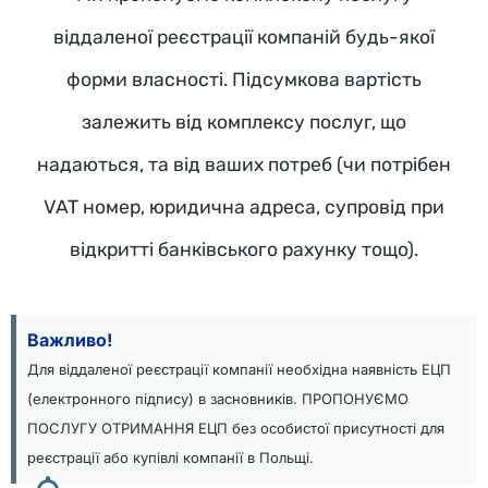
н
віддаленої реєстрації компаній будь-якої
а 
э
форми власності. Підсумкова вартість
к
залежить від комплексу послуг, що
с
п
надаються, та від ваших потреб (чи потрібен
е
VAT номер, юридична адреса, супровід при
р
и
відкритті банківського рахунку тощо).
м
е
н
Важливо!
т
Для віддаленої реєстрації компанії необхідна наявність ЕЦП
а
(електронного підпису) в засновників. ПРОПОНУЄМО
л
ПОСЛУГУ ОТРИМАННЯ ЕЦП без особистої присутності для
ь
реєстрації або купівлі компанії в Польщі.
н