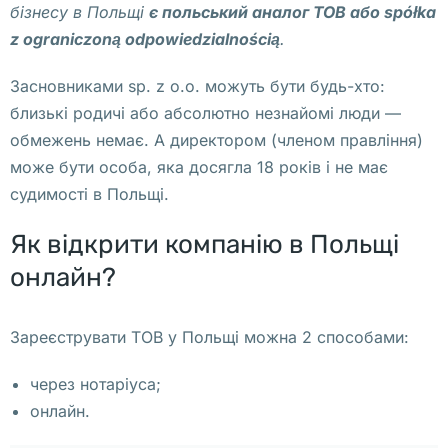
л
бізнесу в Польщі
є
польський аналог ТОВ або spółka
е
z ograniczoną odpowiedzialnością
.
н
Засновниками sp. z o.o. можуть бути будь-хто:
н
близькі родичі або абсолютно незнайомі люди —
о 
обмежень немає. А директором (членом правління)
С
може бути особа, яка досягла 18 років і не має
т
судимості в Польщі.
о
и
Як відкрити компанію в Польщі
м
онлайн?
о
с
т
Зареєструвати ТОВ у Польщі можна 2 способами:
ь 
через нотаріуса;
о
онлайн.
т
к