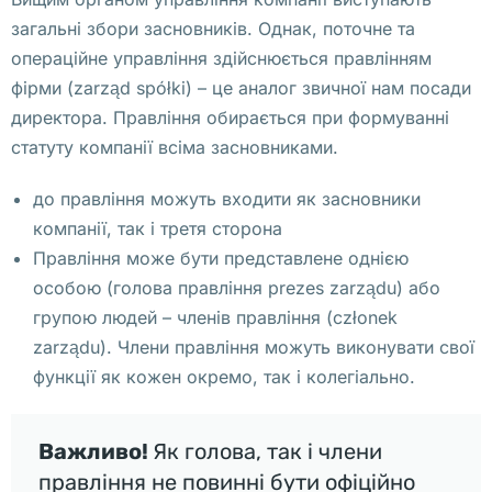
с
загальні збори засновників. Однак, поточне та
т
операційне управління здійснюється правлінням
а
фірми (zarząd spółki) – це аналог звичної нам посади
в
директора. Правління обирається при формуванні
и
статуту компанії всіма засновниками.
л
а 
до правління можуть входити як засновники
э
компанії, так і третя сторона
т
Правління може бути представлене однією
у 
особою (голова правління prezes zarządu) або
п
групою людей – членів правління (członek
р
zarządu). Члени правління можуть виконувати свої
о
функції як кожен окремо, так і колегіально.
к
у
Важливо!
Як голова, так і члени
р
правління не повинні бути офіційно
у 