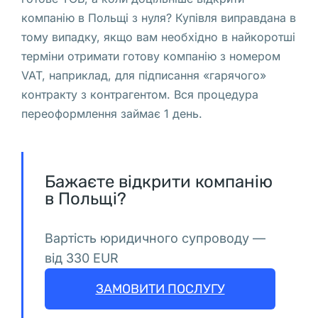
VAT
компанію в Польщі з нуля? Купівля виправдана в
применяются
тому випадку, якщо вам необхідно в найкоротші
в
терміни отримати готову компанію з номером
Польше
VAT, наприклад, для підписання «гарячого»
Oткрытие
контракту з контрагентом. Вся процедура
ИП
переоформлення займає 1 день.
в
Польше
Бажаєте відкрити компанію
в Польщі?
О
б
Вартість юридичного супроводу —
е 
від 330 EUR
к
о
ЗАМОВИТИ ПОСЛУГУ
м
п