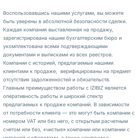
р
Воспользовавшись нашими услугами, вы можете
в
быть уверены в абсолютной безопасности сделки.
ы
Каждая компания выставленная на продажу,
е 
зарегистрирована нашим бухгалтерским бюро и
н
укомплектована всеми подтверждающими
о
документами и выписками из всех реестров.
ч
Компании с историей, предлагаемые нашими
н
клиентами к продаже, верифицированы на предмет
ы
отсутствия задолженностей и обязательств.
е 
Главным преимуществом работы с IZIBIZ является
п
оперативность работы и широкий спектр
о
предлагаемых к продаже компаний. В зависимости
к
от потребности клиента — это могут быть компании с
а
номером VAT или без него, с открытым расчетным
з
счетом или без, «чистые» компании или компании с
ы 
историей и оборотами, а также компании с