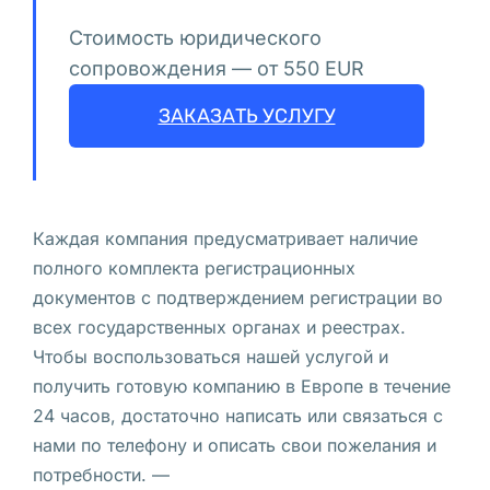
е
Стоимость юридического
т
сопровождения — от 550 EUR
е 
и
ЗАКАЗАТЬ УСЛУГУ
л
и 
з
н
Каждая компания предусматривает наличие
а
полного комплекта регистрационных
е
документов с подтверждением регистрации во
т
всех государственных органах и реестрах.
е 
Чтобы воспользоваться нашей услугой и
о 
получить готовую компанию в Европе в течение
к
24 часов, достаточно написать или связаться с
л
нами по телефону и описать свои пожелания и
а
потребности. —