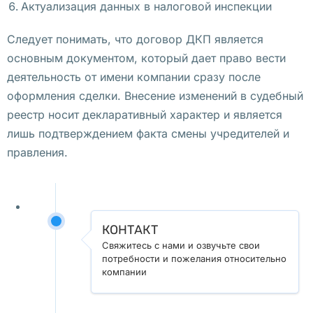
Актуализация данных в налоговой инспекции
о
й
Следует понимать, что договор ДКП является
д
основным документом, который дает право вести
ё
деятельность от имени компании сразу после
т 
оформления сделки. Внесение изменений в судебный
б
реестр носит декларативный характер и является
о
лишь подтверждением факта смены учредителей и
л
правления.
ь
ш
о
й 
КОНТАКТ
п
Свяжитесь с нами и озвучьте свои
и
потребности и пожелания относительно
компании
к
н