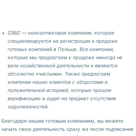
с
с
н
о
IZIBIZ — консалтинговая компания, которая
м 
специализируется на регистрации и продаже
б
готовых компаний в Польше. Все компании,
е
которые мы предлагаем к продаже никогда не
с
вели хозяйственной деятельности и являются
п
абсолютно «чистыми». Также предлагаем
л
компании наших клиентов с оборотами и
а
положительной историей, которые прошли
т
верификацию и аудит на предмет отсутствия
н
задолженностей.
о
м 
Благодаря нашим готовым компаниям, вы можете
с
начать свою деятельность сразу же после подписания
о