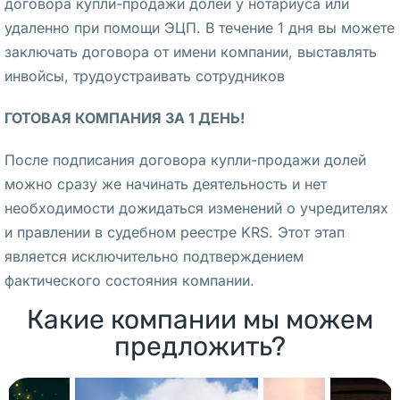
договора купли-продажи долей у нотариуса или
б
удаленно при помощи ЭЦП. В течение 1 дня вы можете
ы
заключать договора от имени компании, выставлять
т
инвойсы, трудоустраивать сотрудников
и
и 
ГОТОВАЯ КОМПАНИЯ ЗА 1 ДЕНЬ!
в 
После подписания договора купли-продажи долей
В
можно сразу же начинать деятельность и нет
а
необходимости дожидаться изменений о учредителях
р
и правлении в судебном реестре KRS. Этот этап
ш
является исключительно подтверждением
а
фактического состояния компании.
в
е 
Какие компании мы можем
н
предложить?
а 
в