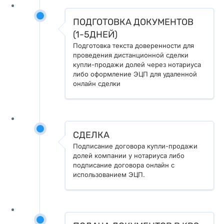
и
к 
ПОДГОТОВКА ДОКУМЕНТОВ
д
(1-5ДНЕЙ)
л
Подготовка текста доверенности для
проведения дистанционной сделки
я 
купли-продажи долей через нотариуса
ф
либо оформление ЭЦП для удаленной
а
онлайн сделки
н
а
т
СДЕЛКА
о
Подписание договора купли-продажи
в 
долей компании у нотариуса либо
а
подписание договора онлайн с
использованием ЭЦП.
в
и
а
ц