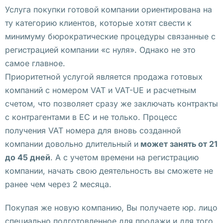
Услуга покупки готовой компании ориентирована на
д
ту категорию клиентов, которые хотят свести к
б
минимуму бюрократические процедуры связанные с
о
регистрацией компании «с нуля». Однако не это
р
самое главное.
к
Приоритетной услугой является продажа готовых
у
компаний с номером VAT и VAT-UE и расчетным
! 
счетом, что позволяет сразу же заключать контракты
Е
с контрагентами в ЕС и не только. Процесс
с
получения VAT номера для вновь созданной
л
компании довольно длительный и
может занять от 21
и 
до 45 дней
. А с учетом времени на регистрацию
в
компании, начать свою деятельность вы сможете не
ы 
ранее чем через 2 месяца.
н
а
Покупая же новую компанию, Вы получаете юр. лицо
х
специально подготовленное для продажи и для того,