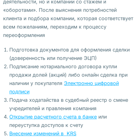
деятельности, но и компании со стажем и
у 
«оборотами». После выяснения потребностей
б
клиента и подбора компании, которая соответствует
а
всем пожеланиям, переходим к процессу
н
переоформления
к
у
Подготовка документов для оформления сделки
(доверенность или получение ЭЦП)
В 
Подписание нотариального договора купли
В
продажи долей (акций) либо онлайн сделка при
а
наличии у покупателя
Электронно цифровой
р
подписи
ш
Подача ходатайства в судебный реестр о смене
а
учредителей и правления компания
в
Открытие расчетного счета в банке
или
е 
переуступка доступов к счету
п
Внесение изменений в KRS
р