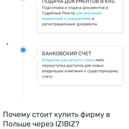
ПОДАЧА ДОКУМЕНТОВ В KRS
и
Подготовка и подача документов в
и
Судебный Реестр
для внесения
изменений о учредителях
в
: 
регистрационные документы
ш
о
у 
в 
БАНКОВСКИЙ СЧЕТ
в
Открытие расчетного счета
либо
переуступка доступов для новых
о
владельцев компании к существующему
з
счету
д
у
х
е 
Почему стоит купить фирму в
и 
п
Польше через IZIBIZ?
е