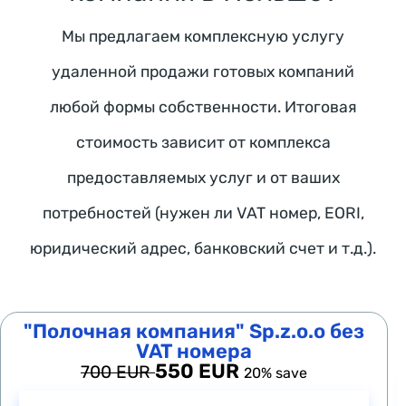
Мы предлагаем комплексную услугу
ч
а
удаленной продажи готовых компаний
т
любой формы собственности. Итоговая
-
б
стоимость зависит от комплекса
о
предоставляемых услуг и от ваших
т 
T
потребностей (нужен ли VAT номер, EORI,
h
юридический адрес, банковский счет и т.д.).
e 
W
a
"Полочная компания" Sp.z.o.o без
r
VAT номера
s
550 EUR
700 EUR
20% save
a
w