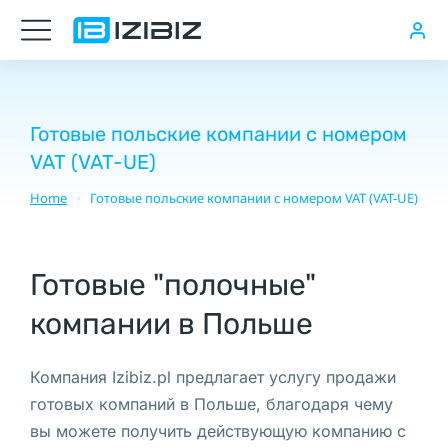
Відкрити
рахунок
в
Польському
Готовые польские компании с номером
VAT (VAT-UE)
банку
Home
Готовые польские компании с номером VAT (VAT-UE)
You are here:
Приостановка
деятельности
в
Готовые "полочные"
Польше
компании в Польше
(zawieszenie
dzialalnosci),
Компания Izibiz.pl предлагает услугу продажи
Готовая
готовых компаний в Польше, благодаря чему
компания
вы можете получить действующую компанию с
в