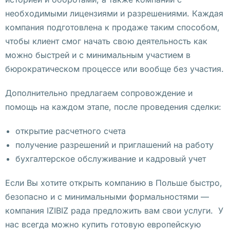
с 
необходимыми лицензиями и разрешениями. Каждая
п
компания подготовлена к продаже таким способом,
и
чтобы клиент смог начать свою деятельность как
р
можно быстрей и с минимальным участием в
о
бюрократическом процессе или вообще без участия.
т
е
Дополнительно предлагаем сопровождение и
х
помощь на каждом этапе, после проведения сделки:
н
и
открытие расчетного счета
к
получение разрешений и приглашений на работу
о
бухгалтерское обслуживание и кадровый учет
й 
Если Вы хотите открыть компанию в Польше быстро,
П
безопасно и с минимальными формальностями —
р
компания IZIBIZ рада предложить вам свои услуги. У
о
нас всегда можно купить готовую европейскую
к