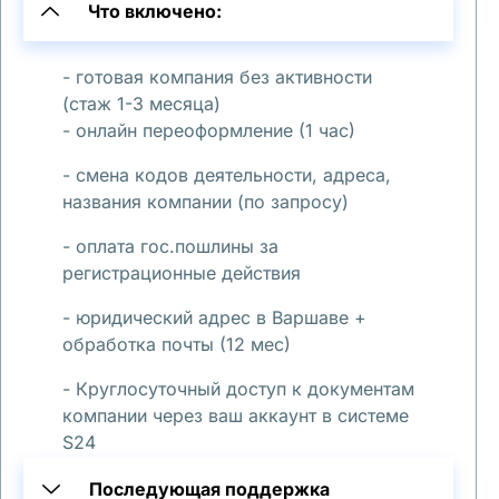
Что включено:
— 
- готовая компания без активности
р
(стаж 1-3 месяца)
а
- онлайн переоформление (1 час)
с
- смена кодов деятельности, адреса,
с
названия компании (по запросу)
к
а
- оплата гос.пошлины за
ж
регистрационные действия
е
- юридический адрес в Варшаве +
м
обработка почты (12 мес)
, 
к
- Круглосуточный доступ к документам
компании через ваш аккаунт в системе
а
S24
к 
д
Последующая поддержка