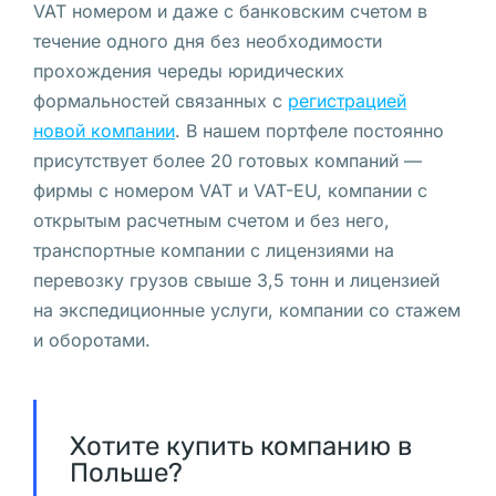
VAT номером и даже с банковским счетом в
Польше
течение одного дня без необходимости
с
прохождения череды юридических
VASP
формальностей связанных с
регистрацией
Открытие
новой компании
. В нашем портфеле постоянно
транспортной
присутствует более 20 готовых компаний —
фирмы с номером VAT и VAT-EU, компании с
компании
открытым расчетным счетом и без него,
в
транспортные компании с лицензиями на
перевозку грузов свыше 3,5 тонн и лицензией
Польше
на экспедиционные услуги, компании со стажем
и оборотами.
В
ы 
д
е
Хотите купить компанию в
л
Польше?
а