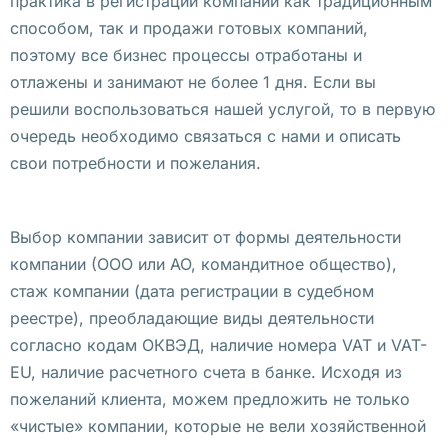
практика в регистрации компаний как традиционным
а
способом, так и продажи готовых компаний,
х
поэтому все бизнес процессы отработаны и
у
отлажены и занимают не более 1 дня. Если вы
н
решили воспользоваться нашей услугой, то в первую
о
очередь необходимо связаться с нами и описать
к 
свои потребности и пожелания.
в 
П
Выбор компании зависит от формы деятельности
о
компании (ООО или АО, командитное общество),
л
стаж компании (дата регистрации в судебном
ь
реестре), преобладающие виды деятельности
с
согласно кодам ОКВЭД, наличие номера VAT и VAT-
ь
EU, наличие расчетного счета в банке. Исходя из
к
пожеланий клиента, можем предложить не только
о
«чистые» компании, которые не вели хозяйственной
м