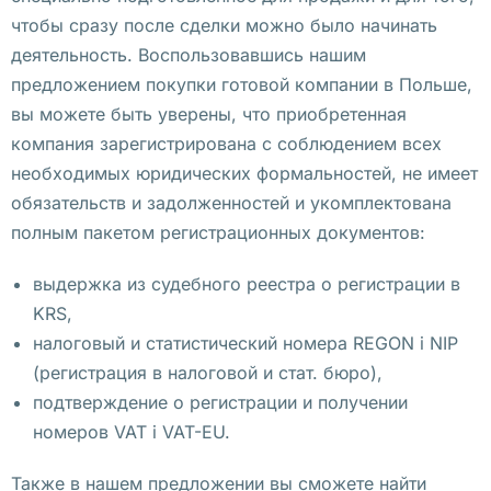
о
чтобы сразу после сделки можно было начинать
д
деятельность. Воспользовавшись нашим
и
предложением покупки готовой компании в Польше,
т
вы можете быть уверены, что приобретенная
е
компания зарегистрирована с соблюдением всех
с
необходимых юридических формальностей, не имеет
ь 
обязательств и задолженностей и укомплектована
з
полным пакетом регистрационных документов:
а 
п
выдержка из судебного реестра о регистрации в
р
KRS,
е
налоговый и статистический номера REGON i NIP
д
(регистрация в налоговой и стат. бюро),
е
подтверждение о регистрации и получении
л
номеров VAT i VAT-EU.
а
м
Также в нашем предложении вы сможете найти