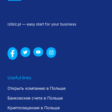
к
р
и
izibiz.pl — easy start for your business
т
и 
р
а
х
у
н
о
Useful links
к 
в 
Открыть компанию в Польше
П
Банковские счета в Польше
о
Криптолицензия в Польше
л