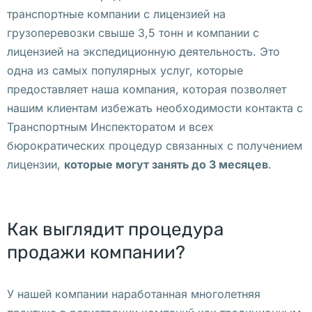
и 
транспортные компании с лицензией на
П
грузоперевозки свыше 3,5 тонн и компании с
о
лицензией на экспедиционную деятельность. Это
л
одна из самых популярных услуг, которые
ь
предоставляет наша компания, которая позволяет
ш
нашим клиентам избежать необходимости контакта с
и
Транспортным Инспекторатом и всех
бюрократических процедур связанных с получением
В
лицензии,
которые могут занять до 3 месяцев
.
і
д
к
Как выглядит процедура
р
продажи компании?
и
т
и 
У нашей компании наработанная многолетняя
р