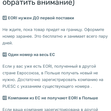
обратить внимание)
а
ч
а
1️⃣ EORI нужен ДО первой поставки
т
ь 
Не ждите, пока товар придет на границу. Оформите
и
номер заранее. Это бесплатно и занимает всего пару
г
дней.
р
ы 
2️⃣ Один номер на весь ЕС
т
Если у вас уже есть EORI, полученный в другой
о
стране Евросоюза, в Польше получать новый не
р
нужно. Достаточно зарегистрировать компанию на
р
PUESC с указанием существующего номера .
е
н
3️⃣ Компании из ЕС не получают EORI в Польше
т
Если ваша компания зарегистрирована в другой