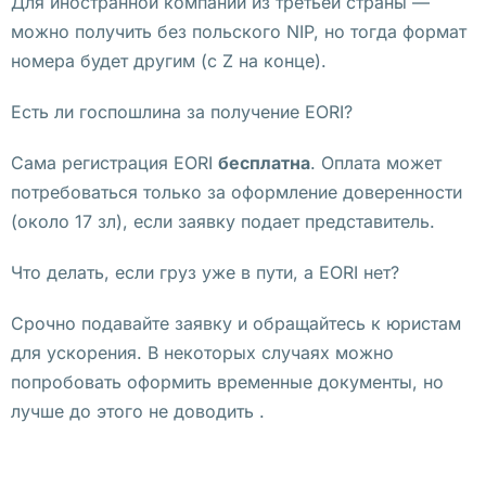
Для иностранной компании из третьей страны —
щ
можно получить без польского NIP, но тогда формат
е
номера будет другим (с Z на конце).
й 
н
Есть ли госпошлина за получение EORI?
е
Сама регистрация EORI
бесплатна
. Оплата может
д
потребоваться только за оформление доверенности
е
(около 17 зл), если заявку подает представитель.
л
е 
Что делать, если груз уже в пути, а EORI нет?
в 
В
Срочно подавайте заявку и обращайтесь к юристам
а
для ускорения. В некоторых случаях можно
р
попробовать оформить временные документы, но
ш
лучше до этого не доводить .
а
в