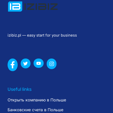
О
т
к
р
ы
izibiz.pl — easy start for your business
т
и
е 
т
р
а
н
с
Useful links
п
о
Открыть компанию в Польше
р
Банковские счета в Польше
т