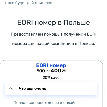
тоже будет действителен
ю 
к
л
EORI номер в Польше
и
н
Предоставляем помощь в получении EORI
и
номера для вашей компании в в Польше.
к
у 
«
B
EORI номер
u
400zł
500 zł
d
20% save
z
Что включено:
i
k
» 
Полное сопровождение в онлайн