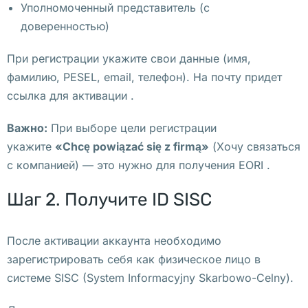
П
Уполномоченный представитель (с
о
доверенностью)
л
ь
При регистрации укажите свои данные (имя,
ш
фамилию, PESEL, email, телефон). На почту придет
е
ссылка для активации .
Важно:
При выборе цели регистрации
В 
укажите
«Chcę powiązać się z firmą»
(Хочу связаться
В
с компанией) — это нужно для получения EORI .
а
р
Шаг 2. Получите ID SISC
ш
а
После активации аккаунта необходимо
в
зарегистрировать себя как физическое лицо в
е 
системе SISC (System Informacyjny Skarbowo-Celny).
п
р