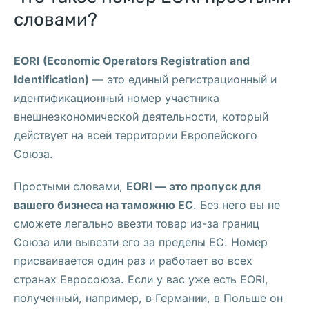
е 
словами?
о
т
EORI (Economic Operators Registration and
к
Identification)
— это единый регистрационный и
р
идентификационный номер участника
ы
внешнеэкономической деятельности, который
л
действует на всей территории Европейского
и 
Союза.
у
н
Простыми словами,
EORI — это пропуск для
и
вашего бизнеса на таможню ЕС
. Без него вы не
к
сможете легально ввезти товар из-за границ
а
Союза или вывезти его за пределы ЕС.
Номер
л
присваивается один раз и работает во всех
ь
странах Евросоюза. Если у вас уже есть EORI,
н
полученный, например, в Германии, в Польше он
у