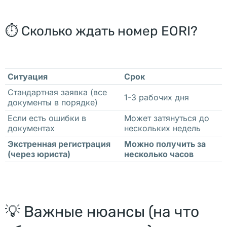
и
й 
⏱️ Сколько ждать номер EORI?
а
д
р
Ситуация
Срок
е
с 
Стандартная заявка (все
1-3 рабочих дня
документы в порядке)
в 
Если есть ошибки в
Может затянуться до
П
документах
нескольких недель
о
Экстренная регистрация
Можно получить за
л
(через юриста)
несколько часов
ь
ш
е 
с
💡 Важные нюансы (на что
к