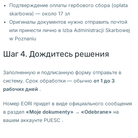
к
Подтверждение оплаты гербового сбора (opłata
о
skarbowa) — около 17 зл
м 
Оригиналы документов нужно отправить почтой
я
или принести лично в Izba Administracji Skarbowej
з
w Poznaniu
ы
к
Шаг 4. Дождитесь решения
е 
Ю
Заполненную и подписанную форму отправьте в
р
систему. Срок обработки — обычно
от 1 до 3
и
рабочих дней
.
д
и
Номер EORI придет в виде официального сообщения
ч
в раздел
«Moje dokumenty» → «Odebrane»
на
е
вашем аккаунте PUESC .
с
к