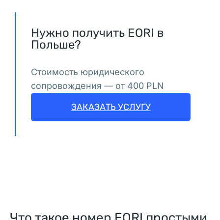
Получение
крипто
Нужно получить EORI в
Польше?
лицензии
в
Стоимость юридического
Польше
сопровождения — от 400 PLN
(VASP)
ЗАКАЗАТЬ УСЛУГУ
В 
В
а
р
ш
а
в
Что такое номер EORI простыми