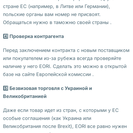
стране ЕС (например, в Литве или Германии),
К
польские органы вам номер не присвоят.
а
Обращаться нужно в таможню своей страны .
к 
з
4️⃣ Проверка контрагента
а
к
Перед заключением контракта с новым поставщиком
р
или покупателем из-за рубежа всегда проверяйте
ы
наличие у него EORI. Сделать это можно в открытой
т
базе на сайте Европейской комиссии .
ь 
к
5️⃣ Безвизовая торговля с Украиной и
о
Великобританией
м
Даже если товар идет из стран, с которыми у ЕС
п
особые соглашения (как Украина или
а
Великобритания после Brexit), EORI все равно нужен
н