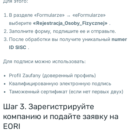
Для этого:
о
й
В разделе «Formularze» → «eFormularze»
д
выберите
«Rejestracja_Osoby_Fizycznej»
.
у
Заполните форму, подпишите ее и отправьте.
т 
После обработки вы получите уникальный
numer
п
ID SISC
.
о
к
Для подписи можно использовать:
а
Profil Zaufany (доверенный профиль)
з
Квалифицированную электронную подпись
ы 
Таможенный сертификат (если нет первых двух)
ф
и
Шаг 3. Зарегистрируйте
л
компанию и подайте заявку на
ь
м
EORI
а 