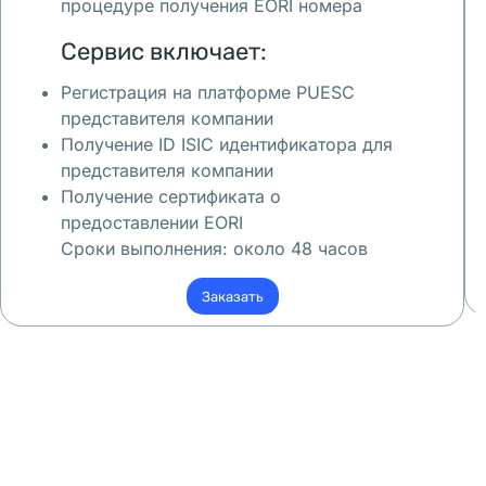
д
процедуре получения EORI номера
л
Сервис включает
:
я 
Регистрация на платформе PUESC
в
представителя компании
з
Получение ID ISIC идентификатора для
р
представителя компании
о
Получение сертификата о
с
предоставлении EORI
л
Сроки выполнения
: около 48 часов
ы
х
Заказать
, 
н
а
х
о
д