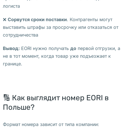
логиста
н
о
❌
Сорвутся сроки поставки
. Контрагенты могут
в
выставить штрафы за просрочку или отказаться от
и
сотрудничества
т
ь 
Вывод:
EORI нужно получать
до
первой отгрузки, а
д
не в тот момент, когда товар уже подъезжает к
е
границе.
я
т
е
л
🔢 Как выглядит номер EORI в
ь
Польше?
н
о
с
Формат номера зависит от типа компании: