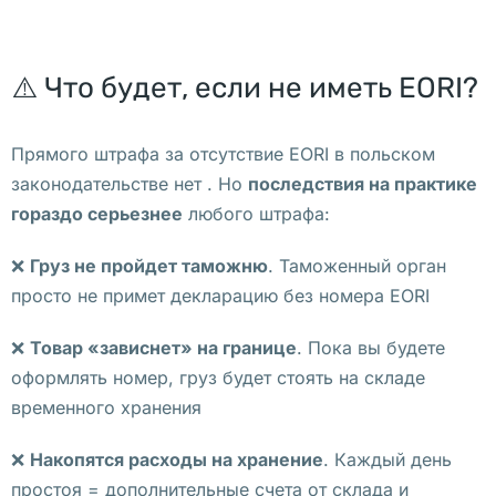
п
л
а
⚠️ Что будет, если не иметь EORI?
т
н
Прямого штрафа за отсутствие EORI в польском
о
законодательстве нет . Но
последствия на практике
е 
гораздо серьезнее
любого штрафа:
К
а
❌
Груз не пройдет таможню
. Таможенный орган
к 
просто не примет декларацию без номера EORI
п
р
❌
Товар «зависнет» на границе
. Пока вы будете
и
оформлять номер, груз будет стоять на складе
о
временного хранения
с
❌
Накопятся расходы на хранение
. Каждый день
т
простоя = дополнительные счета от склада и
а