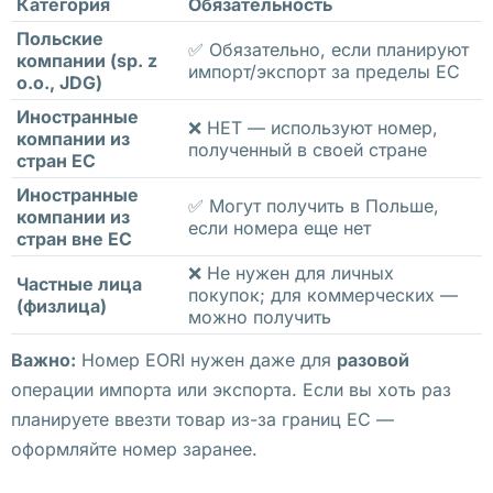
Категория
Обязательность
в
Польские
✅ Обязательно, если планируют
а
компании (sp. z
импорт/экспорт за пределы ЕС
o.o., JDG)
н
Иностранные
и
❌ НЕТ — используют номер,
компании из
е 
полученный в своей стране
стран ЕС
в 
Иностранные
✅ Могут получить в Польше,
к
компании из
если номера еще нет
л
стран вне ЕС
и
❌ Не нужен для личных
Частные лица
покупок; для коммерческих —
н
(физлица)
можно получить
и
к
Важно:
Номер EORI нужен даже для
разовой
е 
операции импорта или экспорта. Если вы хоть раз
б
планируете ввезти товар из-за границ ЕС —
е
оформляйте номер заранее.
с