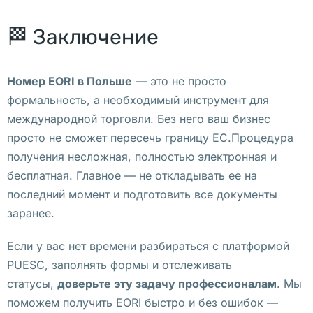
е 
п
🏁 Заключение
р
о
й
Номер EORI в Польше
— это не просто
д
формальность, а необходимый инструмент для
ё
международной торговли. Без него ваш бизнес
т 
просто не сможет пересечь границу ЕС.Процедура
к
получения несложная, полностью электронная и
р
бесплатная. Главное — не откладывать ее на
у
последний момент и подготовить все документы
п
заранее.
н
Если у вас нет времени разбираться с платформой
е
PUESC, заполнять формы и отслеживать
й
статусы,
доверьте эту задачу профессионалам
. Мы
ш
поможем получить EORI быстро и без ошибок —
а