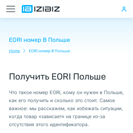
Как
закрыть
компанию
в
EORI номер В Польше
Польше
Home
EORI номер В Польше
You are here:
EORI
номер
Получить EORI Польше
в
Польше,
Что такое номер EORI, кому он нужен в Польше,
Открытие
как его получить и сколько это стоит. Самое
транспортной
важное: мы расскажем, как избежать ситуации,
компании
когда товар «зависает» на границе из-за
в
отсутствия этого идентификатора.
Польше