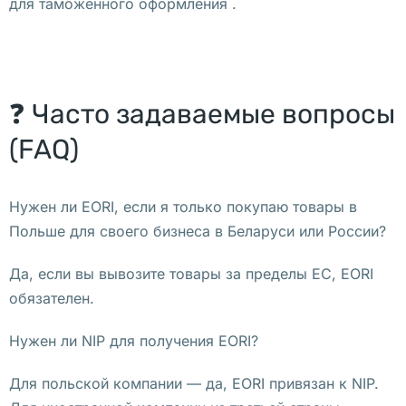
для таможенного оформления .
и
ю 
в 
П
о
❓ Часто задаваемые вопросы
л
(FAQ)
ь
ш
е 
Нужен ли EORI, если я только покупаю товары в
Н
Польше для своего бизнеса в Беларуси или России?
а 
Да, если вы вывозите товары за пределы ЕС, EORI
с
обязателен.
л
е
Нужен ли NIP для получения EORI?
д
у
Для польской компании — да, EORI привязан к NIP.
ю