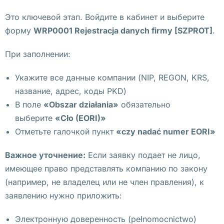
«
Это ключевой этап. Войдите в кабинет и выберите
В
форму
WRP0001 Rejestracja danych firmy [SZPROT]
.
о
н
При заполнении:
к
Укажите все данные компании (NIP, REGON, KRS,
а
название, адрес, коды PKD)
» 
В поле
«Obszar działania»
обязательно
н
выберите
«Cło (EORI)»
а 
Отметьте галочкой пункт
«czy nadać numer EORI»
у
к
Важное уточнение:
Если заявку подает не лицо,
р
имеющее право представлять компанию по закону
а
(например, не владелец или не член правления), к
и
заявлению нужно приложить:
н
с
Электронную доверенность (pełnomocnictwo)