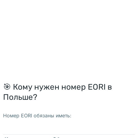
я
щ
и
х
с
я 
в 
к
о
м
🎯 Кому нужен номер EORI в
е
Польше?
. 
П
р
Номер EORI обязаны иметь:
е
б
ы