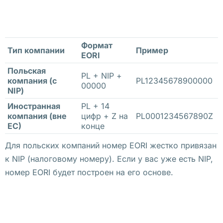
т
ь 
ф
и
Формат
Тип компании
Пример
EORI
р
м
Польская
PL + NIP +
компания (с
PL12345678900000
ы 
00000
NIP)
в 
Иностранная
PL + 14
П
компания (вне
цифр + Z на
PL0001234567890Z
о
ЕС)
конце
л
Для польских компаний номер EORI жестко привязан
ь
к NIP (налоговому номеру). Если у вас уже есть NIP,
ш
номер EORI будет построен на его основе.
е 
К
а
к 