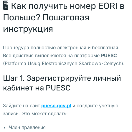
🖥️ Как получить номер EORI в
з
а
Польше? Пошаговая
к
инструкция
р
ы
т
Процедура полностью электронная и бесплатная.
ь 
Все действия выполняются на платформе
PUESC
к
(Platforma Usług Elektronicznych Skarbowo-Celnych).
о
м
Шаг 1. Зарегистрируйте личный
п
кабинет на PUESC
а
н
Зайдите на сайт
puesc.gov.pl
и создайте учетную
и
запись. Это может сделать:
ю 
в 
Член правления