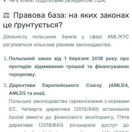
Чи є клієнт податковим резидентом США.
р
у
⚖️ Правова база: на яких законах
с
це ґрунтується?
ь
ю 
Діяльність польських банків у сфері AML/KYC
– 
регулюється кількома рівнями законодавства.
т
ы 
Польський закон від 1 березня 2018 року про
м
протидію відмиванню грошей та фінансуванню
о
тероризму.
ж
Директиви Європейського Союзу (AMLD4,
е
AMLD5 та нові).
ш
Польське законодавство гармонізоване з нормами
ь 
ЄС. Четверта директива (2015/849) встановила
с
базові вимоги до фінансового моніторингу, П’ята
т
директива (2018/843) розширила доступ до
а