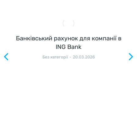
и
я
т
и
Банківський рахунок для компанії в
е 
ING Bank
п
р
Без категорії
20.03.2026
о
х
о
д
и
л
о 
в 
ц