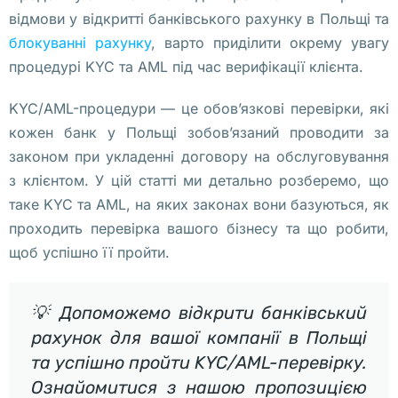
Лицензия
відмови у відкритті банківського рахунку в Польщі та
блокуванні рахунку
, варто приділити окрему увагу
СASP
процедурі KYC та AML під час верифікації клієнта.
в
KYC/AML-процедури — це обов’язкові перевірки, які
Польше
кожен банк у Польщі зобов’язаний проводити за
законом при укладенні договору на обслуговування
В 
з клієнтом. У цій статті ми детально розберемо, що
В
таке KYC та AML, на яких законах вони базуються, як
а
проходить перевірка вашого бізнесу та що робити,
р
щоб успішно її пройти.
ш
а
💡 Допоможемо відкрити банківський
в
е 
рахунок для вашої компанії в Польщі
п
та успішно пройти KYC/AML-перевірку.
о
Ознайомитися з нашою пропозицією