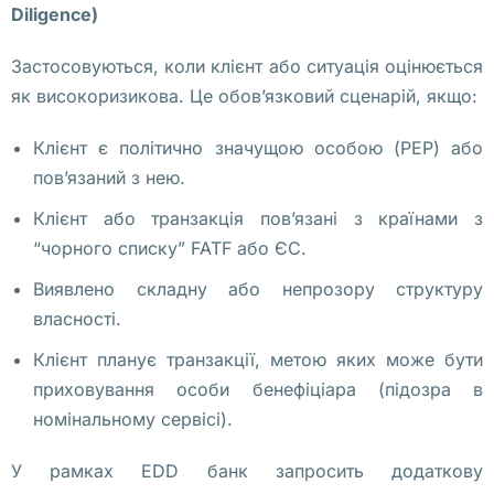
Diligence)
п
о
Застосовуються, коли клієнт або ситуація оцінюється
р
як високоризикова. Це обов’язковий сценарій, якщо:
т
н
Клієнт є політично значущою особою (PEP) або
а
пов’язаний з нею.
я 
Клієнт або транзакція пов’язані з країнами з
к
“чорного списку” FATF або ЄС.
о
Виявлено складну або непрозору структуру
м
власності.
п
а
Клієнт планує транзакції, метою яких може бути
н
приховування особи бенефіціара (підозра в
и
номінальному сервісі).
я 
У рамках EDD банк запросить додаткову
в 