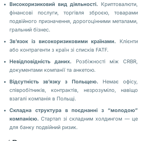
и
Високоризиковий вид діяльності.
Криптовалюти,
в
фінансові послуги, торгівля зброєю, товарами
у
подвійного призначення, дорогоцінними металами,
щ
гральний бізнес.
и
Зв’язок із високоризиковими країнами.
Клієнти
е 
або контрагенти з країн зі списків FATF.
с
е
Невідповідність даних.
Розбіжності між CRBR,
й
документами компанії та анкетою.
ч
Відсутність зв’язку з Польщею.
Немає офісу,
а
співробітників, контрактів, незрозуміло, навіщо
с 
взагалі компанія в Польщі.
в 
Складна структура в поєднанні з “молодою”
В
компанією.
Стартап зі складним холдингом — це
а
для банку подвійний ризик.
р
ш