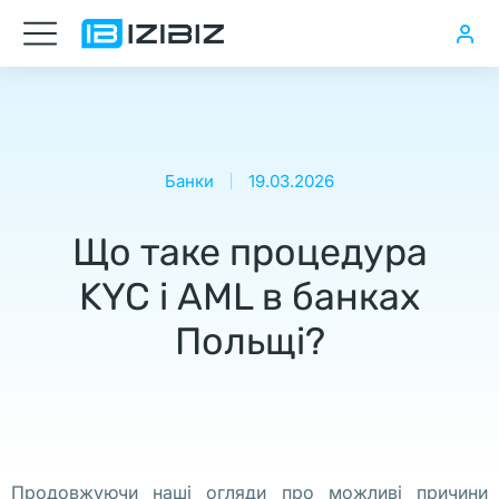
Нужна
транспортная
компания
в
Банки
19.03.2026
Польше
Що таке процедура
Нужно
получить
KYC і AML в банках
EORI
Польщі?
в
Польше,
Oткрытие
ИП
в
Польше
Продовжуючи наші огляди про можливі причини