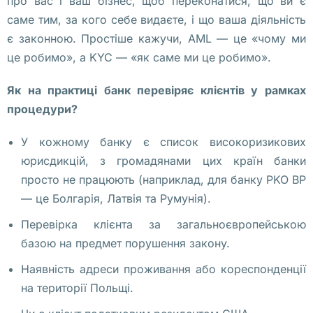
про вас і ваш бізнес, щоб переконатися, що ви є
о
саме тим, за кого себе видаєте, і що ваша діяльність
л
є законною. Простіше кажучи, AML — це «чому ми
и
це робимо», а KYC — «як саме ми це робимо».
д
Як на практиці банк перевіряє клієнтів у рамках
а
процедури?
р
н
У кожному банку є список високоризикових
о
юрисдикцій, з громадянами цих країн банки
с
просто не працюють (наприклад, для банку PKO BP
т
— це Болгарія, Латвія та Румунія).
и 
с 
Перевірка клієнта за загальноєвропейською
Б
базою на предмет порушення закону.
е
Наявність адреси проживання або кореспонденції
л
на території Польщі.
а