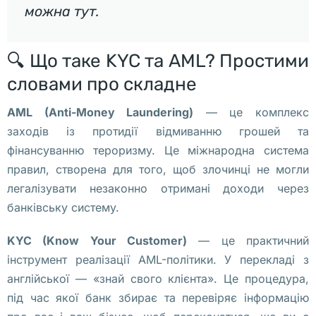
я
можна
тут
.
в
и
🔍 Що таке KYC та AML? Простими
т
словами про складне
с
я 
AML (Anti-Money Laundering)
— це комплекс
м
заходів із протидії відмиванню грошей та
у
фінансуванню тероризму. Це міжнародна система
р
правил, створена для того, щоб злочинці не могли
а
легалізувати незаконно отримані доходи через
л 
банківську систему.
в 
з
KYC (Know Your Customer)
— це практичний
н
інструмент реалізації AML-політики. У перекладі з
а
англійської — «знай свого клієнта». Це процедура,
к 
під час якої банк збирає та перевіряє інформацію
с