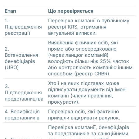
ь
к
Етап
Що перевіряється
о 
1.
Перевірка компанії в публічному
с
Підтвердження
реєстрі KRS, отримання
реєстрації
актуальної виписки.
т
о
Виявлення фізичних осіб, які
2.
прямо або опосередковано
и
Встановлення
(через ланцюг компаній)
т 
бенефіціарів
володіють більш ніж 25% часток
о
(UBO)
або контролюють компанію іншим
способом (реєстр CRBR).
т
Хто і на яких підставах може
к
3.
підписувати документи від імені
р
Підтвердження
компанії (члени правління,
представництва
ы
прокуристи).
т
4. Верифікація
Перевірка осіб, які фактично
ь 
представників
прийшли відкривати рахунок.
И
Перевірка компанії, бенефіціарів
та представників за санкційними
П 