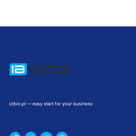
е
н
т
р
е 
г
о
р
о
д
а
, 
н
izibiz.pl — easy start for your business
а 
З
а
м