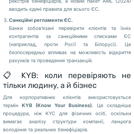
реєстрів бенефіціарів, а новий пакет AML (2024)
т
вводить єдині правила для всього ЄС.
ь 
Санкційні регламенти ЄС.
е
Банки зобов’язані перевіряти клієнтів та їхніх
г
контрагентів за санкційними списками ЄС
о 
(наприклад, проти Росії та Білорусі). Це
а
безпосередньо впливає на можливість відкриття
в
рахунків та проведення транзакцій.
т
о
📋 KYB: коли перевіряють не
р
тільки людину, а й бізнес
о
м 
Для корпоративних клієнтів використовується
С
термін
KYB (Know Your Business)
. Це складніша
к
процедура, ніж KYC для фізичних осіб, оскільки
о
вимагає аналізу структури компанії, ланцюга
л
володіння та реальних бенефіціарів.