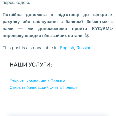
перешкодою.
н
ь 
Потрібна допомога в підготовці до відкриття
н
рахунку або спілкуванні з банком? Зв’яжіться з
е
нами — ми допоможемо пройти KYC/AML-
з
перевірку швидко і без зайвих питань! 🚀
а
This post is also available in:
English
Russian
в
и
с
НАШИ УСЛУГИ:
и
м
Открыть компанию в Польше
о
Открыть банковский счет в Польше
с
т
и 
с