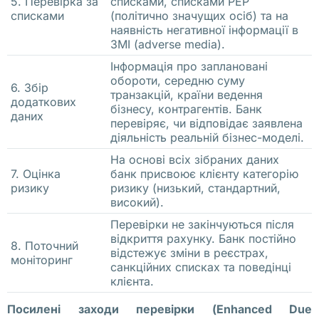
5. Перевірка за
списками, списками PEP
в 
списками
(політично значущих осіб) та на
П
наявність негативної інформації в
ЗМІ (adverse media).
о
л
Інформація про заплановані
обороти, середню суму
ь
6. Збір
транзакцій, країни ведення
додаткових
ш
бізнесу, контрагентів. Банк
даних
перевіряє, чи відповідає заявлена
е 
діяльність реальній бізнес-моделі.
Н
На основі всіх зібраних даних
у
7. Оцінка
банк присвоює клієнту категорію
ж
ризику
ризику (низький, стандартний,
н
високий).
а 
Перевірки не закінчуються після
відкриття рахунку. Банк постійно
т
8. Поточний
відстежує зміни в реєстрах,
р
моніторинг
санкційних списках та поведінці
а
клієнта.
н
Посилені заходи перевірки (Enhanced Due
с