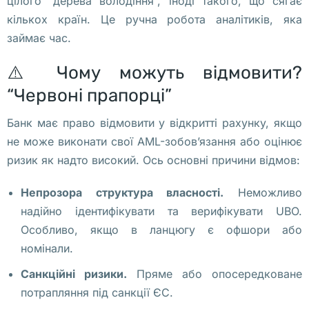
цілого “дерева володіння”, іноді такого, що сягає
г
кількох країн. Це ручна робота аналітиків, яка
у
займає час.
с
т
⚠️ Чому можуть відмовити?
а
“Червоні прапорці”
, 
Банк має право відмовити у відкритті рахунку, якщо
у
не може виконати свої AML-зобов’язання або оцінює
к
ризик як надто високий. Ось основні причини відмов:
р
а
Непрозора структура власності.
Неможливо
и
надійно ідентифікувати та верифікувати UBO.
н
Особливо, якщо в ланцюгу є офшори або
ц
номінали.
ы
, 
Санкційні ризики.
Пряме або опосередковане
ж
потрапляння під санкції ЄС.