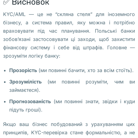
✅ Висновок
а
в
KYC/AML — це не “скляна стеля” для іноземного
е
бізнесу, а система правил, яку можна і потрібно
, 
враховувати під час планування. Польські банки
п
зобов’язані застосовувати ці заходи, щоб захистити
р
фінансову систему і себе від штрафів. Головне —
а
зрозуміти логіку банку:
з
Прозорість
(ми повинні бачити, хто за всім стоїть).
д
н
Зрозумілість
(ми повинні розуміти, чим ви
о
займаєтеся).
в
Прогнозованість
(ми повинні знати, звідки і куди
а
підуть гроші).
л
и 
Якщо ваш бізнес побудований з урахуванням цих
Д
принципів, KYC-перевірка стане формальністю, а не
е