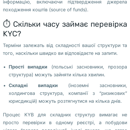
інформацію, включаючи підтвердження джерела
П
походження коштів (source of funds).
о
л
⏱️ Скільки часу займає перевірка
ь
KYC?
ш
е
Терміни залежать від складності вашої структури та
того, наскільки швидко ви відповідаєте на запити.
В
ч
Прості випадки
(польські засновники, прозора
е
структура) можуть зайняти кілька хвилин.
р
Складні випадки
(іноземні засновники,
а
холдингова структура, компанії з “ризикових”
, 
юрисдикцій) можуть розтягнутися на кілька днів.
2
4 
Процес KYB для складних структур вимагає не
а
просто перевірки в одному реєстрі, а побудови
в