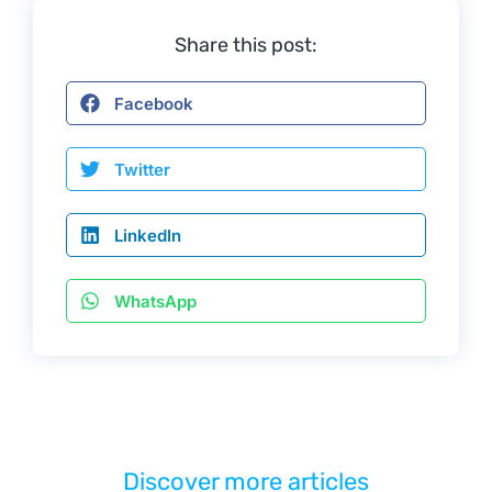
в
о
Share this post:
е
й 
Facebook
с
т
Twitter
р
а
LinkedIn
н
ы
WhatsApp
. 
М
е
р
о
п
Discover more articles
р